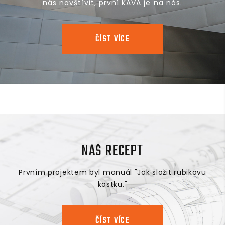
nás navštívit, první KÁVA je na nás.
ČÍST VÍCE
NÁŠ RECEPT
Prvním projektem byl manuál "Jak složit rubikovu
kostku."
ČÍST VÍCE