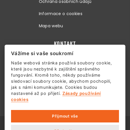
Ochrana osobních údajů
Informace o cookies
Mapa webu
KONTAKT
Vážíme si vaše soukromí
Naše webová stránka používá soubory cookie,
+420 572 612 350
které jsou nezbytné k zajištění správného
fungování. Kromě toho, někdy používáme
pondělí až pátek 7:00 - 15:30 hod
sledovací soubory cookie, abychom pochopili,
případně dle dohody
jak s námi komunikujete. Cookies budou
nastavené až po přijetí.
Zásady používání
Přemysla Otakara II. 2476 Uherský Brod 688 01
cookies
Přijmout vše
©
2026
Projekty staveb
| Práva vyhrazena